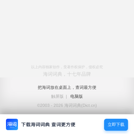
以上内容独家创作，受著作权保护，侵权必究
海词词典，十七年品牌
把海词放在桌面上，查词最方便
触屏版
|
电脑版
©2003 - 2026 海词词典(Dict.cn)
立即下载
立即下载