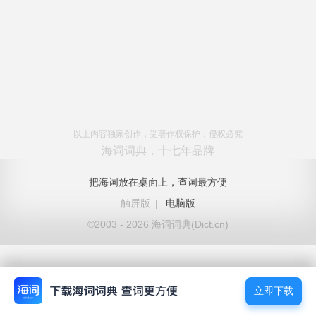
以上内容独家创作，受著作权保护，侵权必究
海词词典，十七年品牌
把海词放在桌面上，查词最方便
触屏版
|
电脑版
©2003 - 2026 海词词典(Dict.cn)
立即下载
立即下载