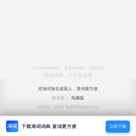
以上内容独家创作，受著作权保护，侵权必究
海词词典，十七年品牌
把海词放在桌面上，查词最方便
触屏版
|
电脑版
©2003 - 2026 海词词典(Dict.cn)
立即下载
立即下载