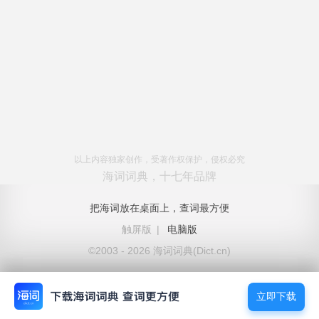
以上内容独家创作，受著作权保护，侵权必究
海词词典，十七年品牌
把海词放在桌面上，查词最方便
触屏版
|
电脑版
©2003 - 2026 海词词典(Dict.cn)
立即下载
立即下载