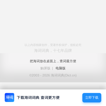
以上内容独家创作，受著作权保护，侵权必究
海词词典，十七年品牌
把海词放在桌面上，查词最方便
触屏版
|
电脑版
©2003 - 2026 海词词典(Dict.cn)
立即下载
立即下载