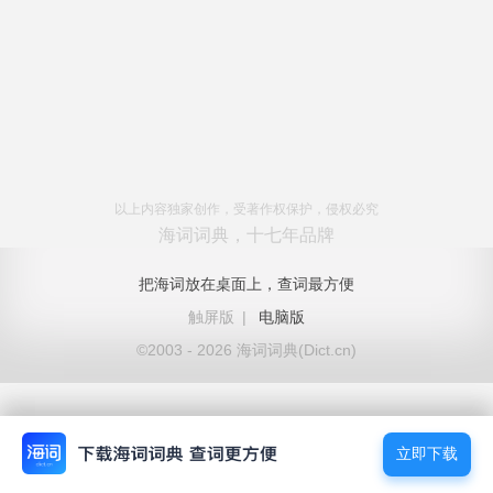
以上内容独家创作，受著作权保护，侵权必究
海词词典，十七年品牌
把海词放在桌面上，查词最方便
触屏版
|
电脑版
©2003 - 2026 海词词典(Dict.cn)
立即下载
立即下载