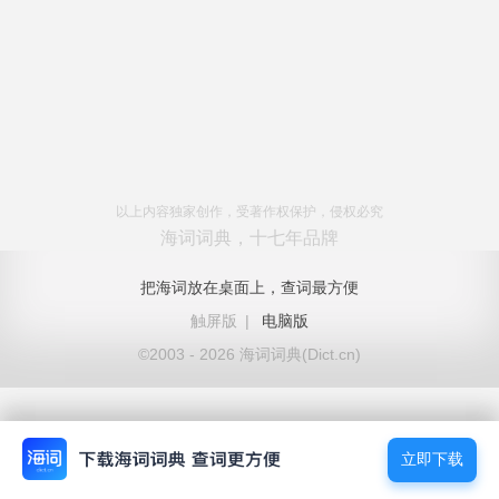
以上内容独家创作，受著作权保护，侵权必究
海词词典，十七年品牌
把海词放在桌面上，查词最方便
触屏版
|
电脑版
©2003 - 2026 海词词典(Dict.cn)
立即下载
立即下载