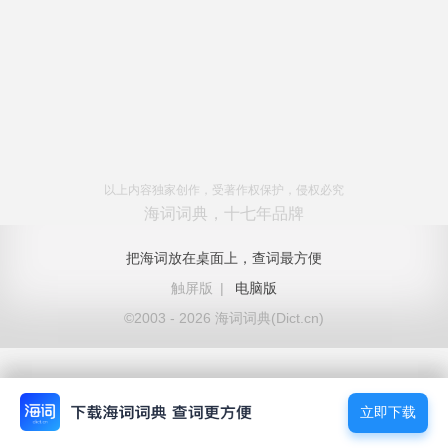
以上内容独家创作，受著作权保护，侵权必究
海词词典，十七年品牌
把海词放在桌面上，查词最方便
触屏版
|
电脑版
©2003 - 2026 海词词典(Dict.cn)
立即下载
立即下载