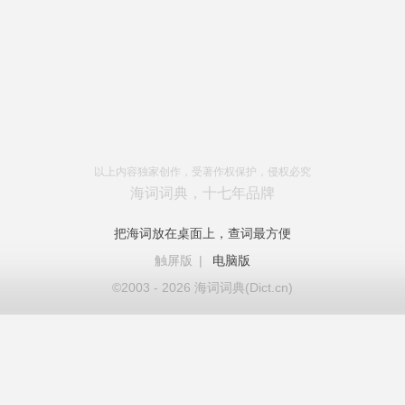
以上内容独家创作，受著作权保护，侵权必究
海词词典，十七年品牌
把海词放在桌面上，查词最方便
触屏版
|
电脑版
©2003 - 2026 海词词典(Dict.cn)