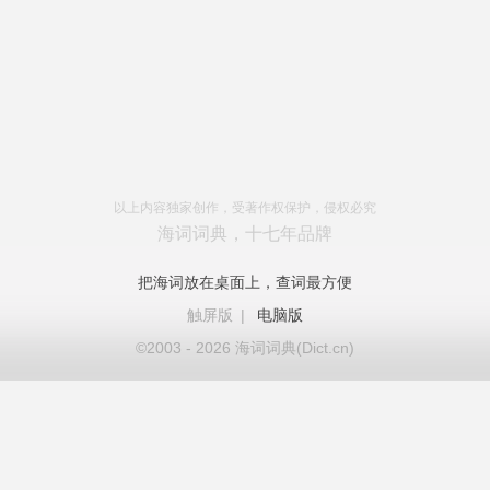
以上内容独家创作，受著作权保护，侵权必究
海词词典，十七年品牌
把海词放在桌面上，查词最方便
触屏版
|
电脑版
©2003 - 2026 海词词典(Dict.cn)