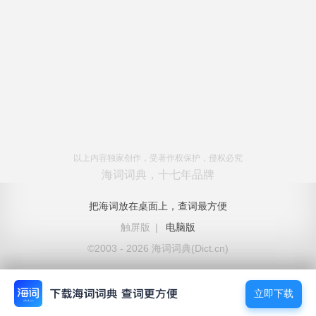
以上内容独家创作，受著作权保护，侵权必究
海词词典，十七年品牌
把海词放在桌面上，查词最方便
触屏版
|
电脑版
©2003 - 2026 海词词典(Dict.cn)
立即下载
立即下载