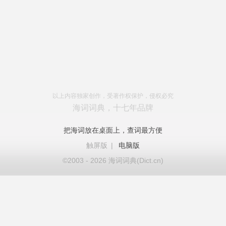
以上内容独家创作，受著作权保护，侵权必究
海词词典，十七年品牌
把海词放在桌面上，查词最方便
触屏版
|
电脑版
©2003 - 2026 海词词典(Dict.cn)