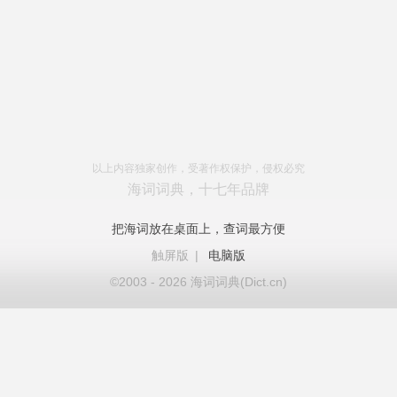
以上内容独家创作，受著作权保护，侵权必究
海词词典，十七年品牌
把海词放在桌面上，查词最方便
触屏版
|
电脑版
©2003 - 2026 海词词典(Dict.cn)