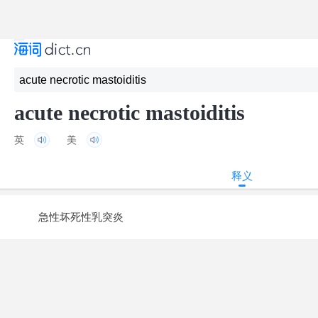
acute necrotic mastoiditis
英
美
释义
急性坏死性乳突炎