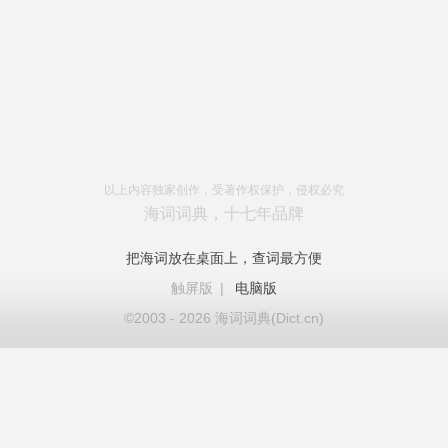
以上内容独家创作，受著作权保护，侵权必究
海词词典，十七年品牌
把海词放在桌面上，查词最方便
触屏版
|
电脑版
©2003 - 2026 海词词典(Dict.cn)