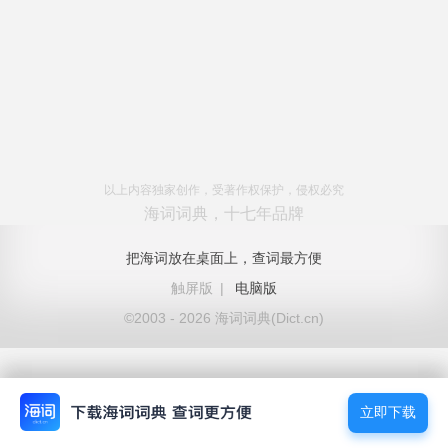
以上内容独家创作，受著作权保护，侵权必究
海词词典，十七年品牌
把海词放在桌面上，查词最方便
触屏版
|
电脑版
©2003 - 2026 海词词典(Dict.cn)
立即下载
立即下载