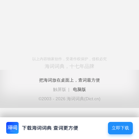
以上内容独家创作，受著作权保护，侵权必究
海词词典，十七年品牌
把海词放在桌面上，查词最方便
触屏版
|
电脑版
©2003 - 2026 海词词典(Dict.cn)
立即下载
立即下载