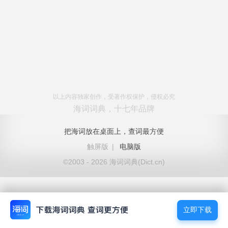
以上内容独家创作，受著作权保护，侵权必究
海词词典，十七年品牌
把海词放在桌面上，查词最方便
触屏版
|
电脑版
©2003 - 2026 海词词典(Dict.cn)
立即下载
立即下载