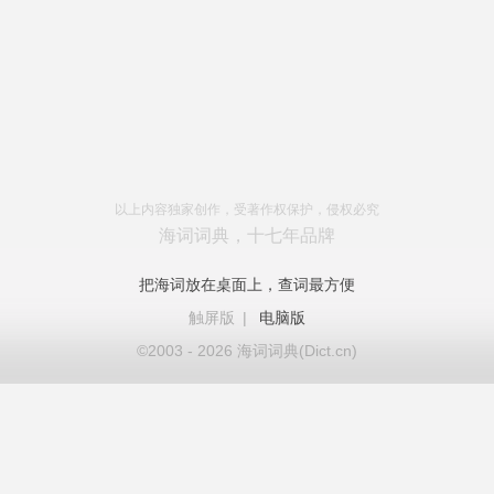
以上内容独家创作，受著作权保护，侵权必究
海词词典，十七年品牌
把海词放在桌面上，查词最方便
触屏版
|
电脑版
©2003 - 2026 海词词典(Dict.cn)