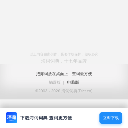
以上内容独家创作，受著作权保护，侵权必究
海词词典，十七年品牌
把海词放在桌面上，查词最方便
触屏版
|
电脑版
©2003 - 2026 海词词典(Dict.cn)
立即下载
立即下载