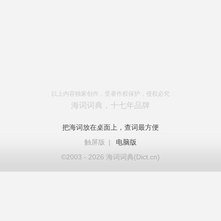
以上内容独家创作，受著作权保护，侵权必究
海词词典，十七年品牌
把海词放在桌面上，查词最方便
触屏版
|
电脑版
©2003 - 2026 海词词典(Dict.cn)