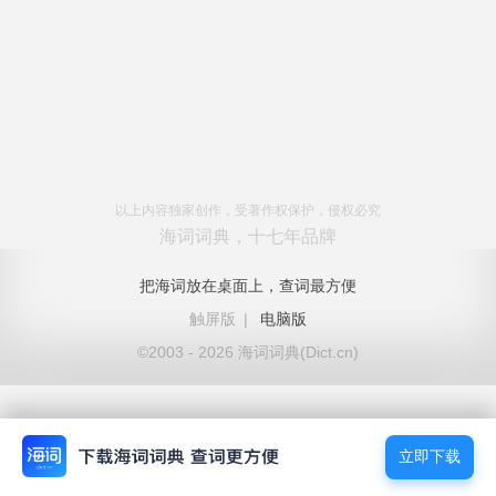
以上内容独家创作，受著作权保护，侵权必究
海词词典，十七年品牌
把海词放在桌面上，查词最方便
触屏版
|
电脑版
©2003 - 2026 海词词典(Dict.cn)
立即下载
立即下载