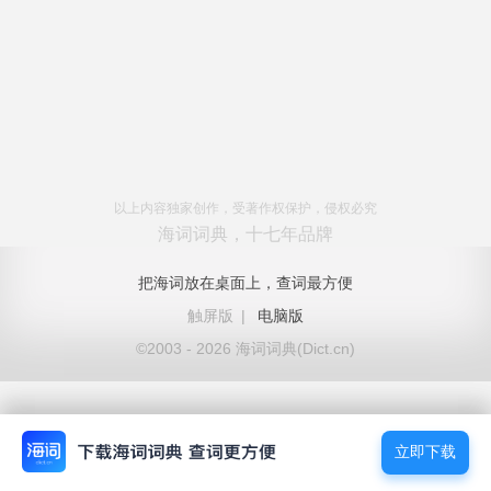
以上内容独家创作，受著作权保护，侵权必究
海词词典，十七年品牌
把海词放在桌面上，查词最方便
触屏版
|
电脑版
©2003 - 2026 海词词典(Dict.cn)
立即下载
立即下载