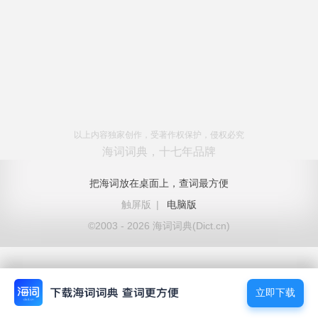
以上内容独家创作，受著作权保护，侵权必究
海词词典，十七年品牌
把海词放在桌面上，查词最方便
触屏版
|
电脑版
©2003 - 2026 海词词典(Dict.cn)
立即下载
立即下载