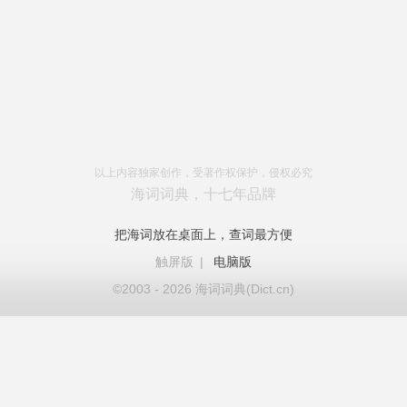
以上内容独家创作，受著作权保护，侵权必究
海词词典，十七年品牌
把海词放在桌面上，查词最方便
触屏版
|
电脑版
©2003 - 2026 海词词典(Dict.cn)