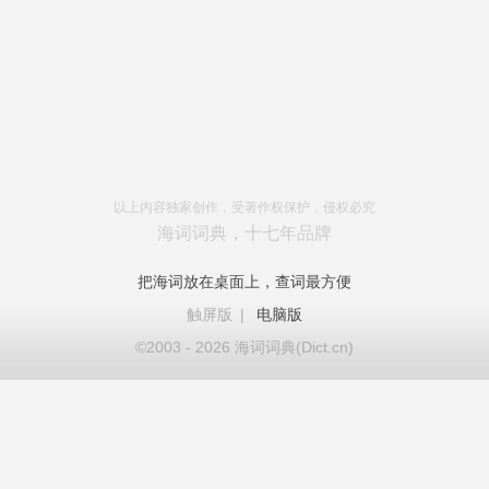
以上内容独家创作，受著作权保护，侵权必究
海词词典，十七年品牌
把海词放在桌面上，查词最方便
触屏版
|
电脑版
©2003 - 2026 海词词典(Dict.cn)