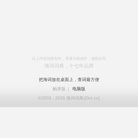
以上内容独家创作，受著作权保护，侵权必究
海词词典，十七年品牌
把海词放在桌面上，查词最方便
触屏版
|
电脑版
©2003 - 2026 海词词典(Dict.cn)