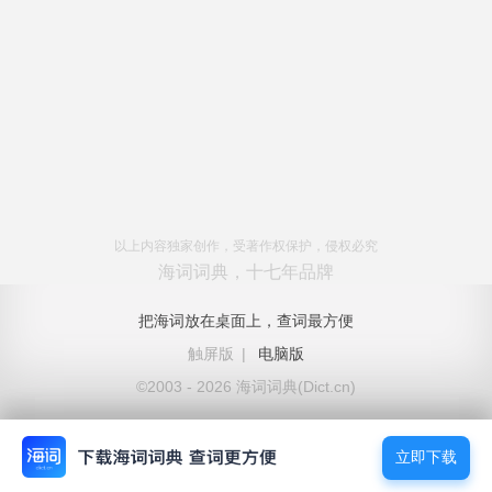
以上内容独家创作，受著作权保护，侵权必究
海词词典，十七年品牌
把海词放在桌面上，查词最方便
触屏版
|
电脑版
©2003 - 2026 海词词典(Dict.cn)
立即下载
立即下载