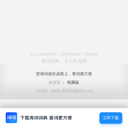
以上内容独家创作，受著作权保护，侵权必究
海词词典，十七年品牌
把海词放在桌面上，查词最方便
触屏版
|
电脑版
©2003 - 2026 海词词典(Dict.cn)
立即下载
立即下载