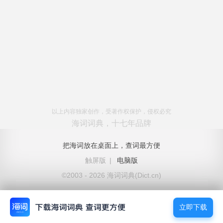
以上内容独家创作，受著作权保护，侵权必究
海词词典，十七年品牌
把海词放在桌面上，查词最方便
触屏版
|
电脑版
©2003 - 2026 海词词典(Dict.cn)
立即下载
立即下载