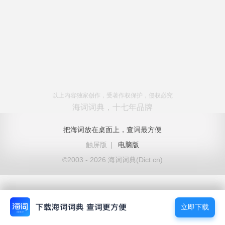
以上内容独家创作，受著作权保护，侵权必究
海词词典，十七年品牌
把海词放在桌面上，查词最方便
触屏版
|
电脑版
©2003 - 2026 海词词典(Dict.cn)
立即下载
立即下载