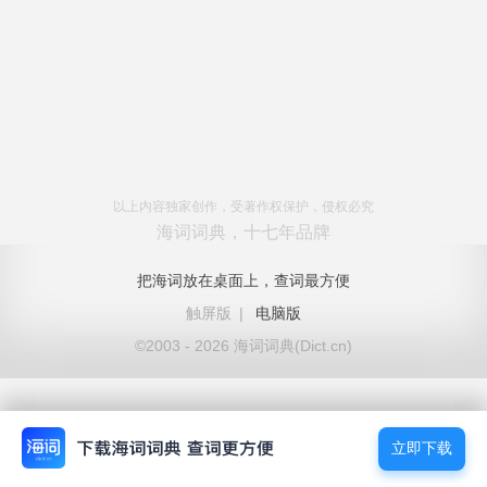
以上内容独家创作，受著作权保护，侵权必究
海词词典，十七年品牌
把海词放在桌面上，查词最方便
触屏版
|
电脑版
©2003 - 2026 海词词典(Dict.cn)
立即下载
立即下载