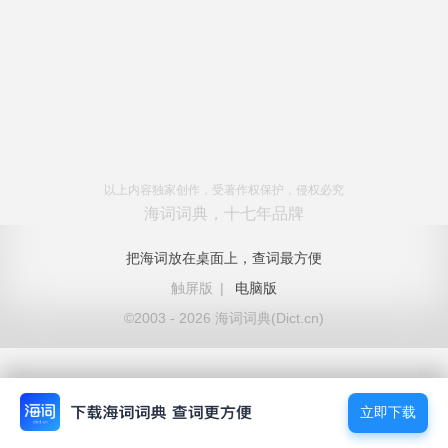
以上内容独家创作，受著作权保护，侵权必究
海词词典，十七年品牌
把海词放在桌面上，查词最方便
触屏版
|
电脑版
©2003 - 2026 海词词典(Dict.cn)
立即下载
立即下载