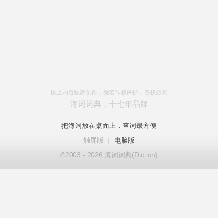
以上内容独家创作，受著作权保护，侵权必究
海词词典，十七年品牌
把海词放在桌面上，查词最方便
触屏版
|
电脑版
©2003 - 2026 海词词典(Dict.cn)