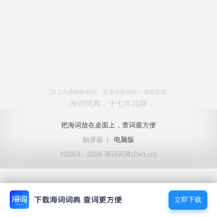
以上内容独家创作，受著作权保护，侵权必究
海词词典，十七年品牌
把海词放在桌面上，查词最方便
触屏版
|
电脑版
©2003 - 2026 海词词典(Dict.cn)
立即下载
立即下载