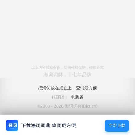
以上内容独家创作，受著作权保护，侵权必究
海词词典，十七年品牌
把海词放在桌面上，查词最方便
触屏版
|
电脑版
©2003 - 2026 海词词典(Dict.cn)
立即下载
立即下载