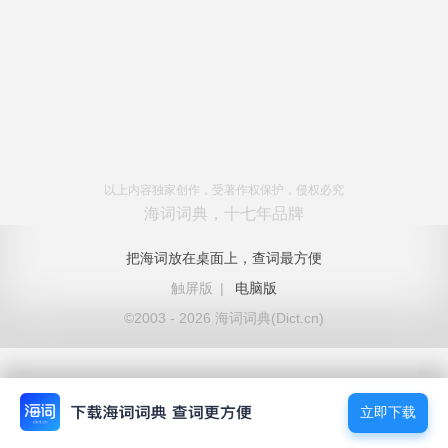
以上内容独家创作，受著作权保护，侵权必究
海词词典，十七年品牌
把海词放在桌面上，查词最方便
触屏版
|
电脑版
©2003 - 2026 海词词典(Dict.cn)
立即下载
立即下载