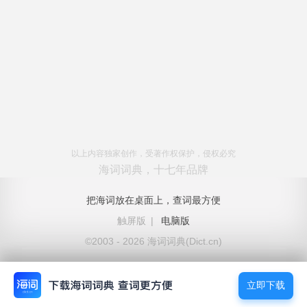
以上内容独家创作，受著作权保护，侵权必究
海词词典，十七年品牌
把海词放在桌面上，查词最方便
触屏版
|
电脑版
©2003 - 2026 海词词典(Dict.cn)
立即下载
立即下载