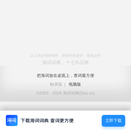
以上内容独家创作，受著作权保护，侵权必究
海词词典，十七年品牌
把海词放在桌面上，查词最方便
触屏版
|
电脑版
©2003 - 2026 海词词典(Dict.cn)
立即下载
立即下载