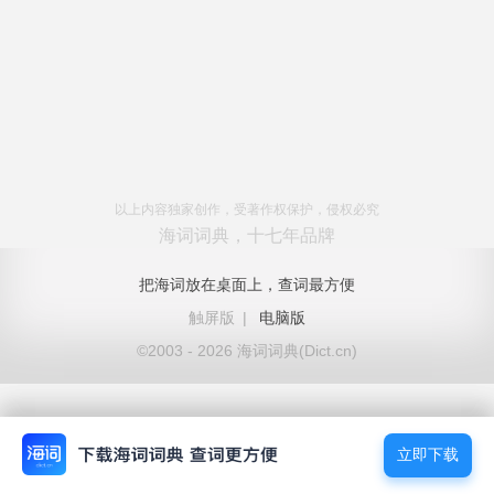
以上内容独家创作，受著作权保护，侵权必究
海词词典，十七年品牌
把海词放在桌面上，查词最方便
触屏版
|
电脑版
©2003 - 2026 海词词典(Dict.cn)
立即下载
立即下载