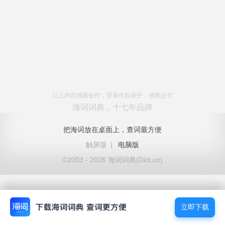
以上内容独家创作，受著作权保护，侵权必究
海词词典，十七年品牌
把海词放在桌面上，查词最方便
触屏版
|
电脑版
©2003 - 2026 海词词典(Dict.cn)
立即下载
立即下载