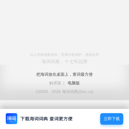
以上内容独家创作，受著作权保护，侵权必究
海词词典，十七年品牌
把海词放在桌面上，查词最方便
触屏版
|
电脑版
©2003 - 2026 海词词典(Dict.cn)
立即下载
立即下载