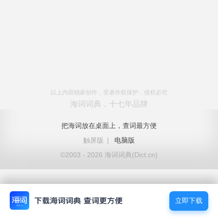
以上内容独家创作，受著作权保护，侵权必究
海词词典，十七年品牌
把海词放在桌面上，查词最方便
触屏版
|
电脑版
©2003 - 2026 海词词典(Dict.cn)
立即下载
立即下载