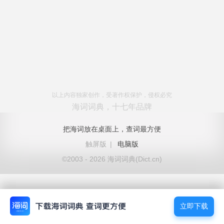
以上内容独家创作，受著作权保护，侵权必究
海词词典，十七年品牌
把海词放在桌面上，查词最方便
触屏版
|
电脑版
©2003 - 2026 海词词典(Dict.cn)
立即下载
立即下载