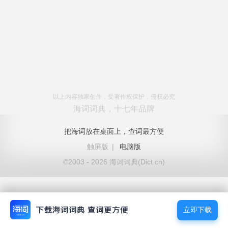
以上内容独家创作，受著作权保护，侵权必究
海词词典，十七年品牌
把海词放在桌面上，查词最方便
触屏版
|
电脑版
©2003 - 2026 海词词典(Dict.cn)
立即下载
立即下载