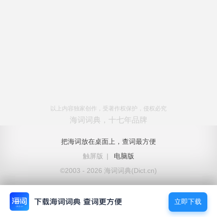
以上内容独家创作，受著作权保护，侵权必究
海词词典，十七年品牌
把海词放在桌面上，查词最方便
触屏版
|
电脑版
©2003 - 2026 海词词典(Dict.cn)
立即下载
立即下载