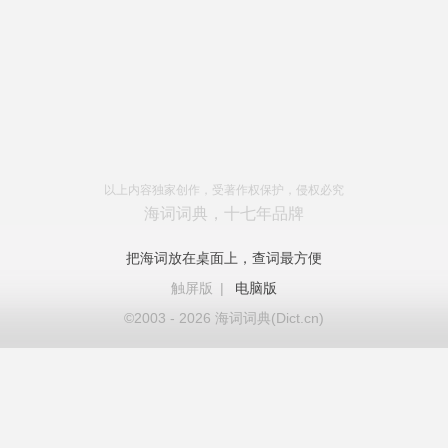
以上内容独家创作，受著作权保护，侵权必究
海词词典，十七年品牌
把海词放在桌面上，查词最方便
触屏版
|
电脑版
©2003 - 2026 海词词典(Dict.cn)