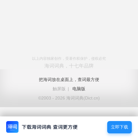
以上内容独家创作，受著作权保护，侵权必究
海词词典，十七年品牌
把海词放在桌面上，查词最方便
触屏版
|
电脑版
©2003 - 2026 海词词典(Dict.cn)
立即下载
立即下载