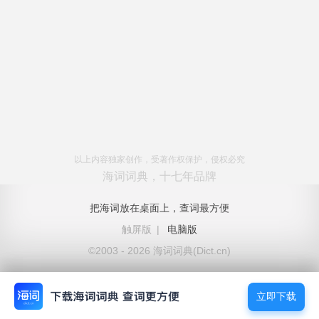
以上内容独家创作，受著作权保护，侵权必究
海词词典，十七年品牌
把海词放在桌面上，查词最方便
触屏版
|
电脑版
©2003 - 2026 海词词典(Dict.cn)
立即下载
立即下载