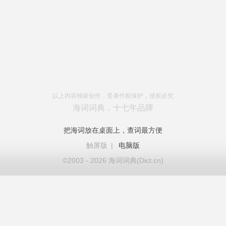
以上内容独家创作，受著作权保护，侵权必究
海词词典，十七年品牌
把海词放在桌面上，查词最方便
触屏版
|
电脑版
©2003 - 2026 海词词典(Dict.cn)