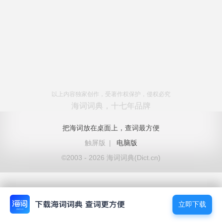
以上内容独家创作，受著作权保护，侵权必究
海词词典，十七年品牌
把海词放在桌面上，查词最方便
触屏版
|
电脑版
©2003 - 2026 海词词典(Dict.cn)
立即下载
立即下载